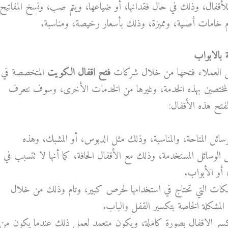
صة للأقفال، وذلك في حال فقدانها، أو ضياعها، ويتم صب، ونسخ المفاتيح
ام خامات أصلية، ومميزة، وذلك بأسعار رخيصة، ومناسبة.
ة بالابواب
ى
العملاء
فتحها
من
خلال
شركات
فتح اقفال الكويت
ال
متخصصة
في
لمختصين
بهذه
الخدمة،
وغيرها
من
الخدمات
الأخرى،
وسوف
نتعرف
فتح
هذه
الأقفال
:
ائل المتاحة، والمناسبة، وذلك مثل الدبوس، أو المشبك، وهذه
 الوسائل المستخدمة، وذلك مع الأقفال الحافة، كما أنها لا تتسبب في
أو الأبواب.
لمفكات التي تحتاج في استخدامها لحرص كبير، وتام وذلك من خلال
ة المشكلة الخاصة بتكسير القفل والباب.
كسر الاقفال بصورة كاملة، ويكون متعمد لعمل ذلك عندما يكون من