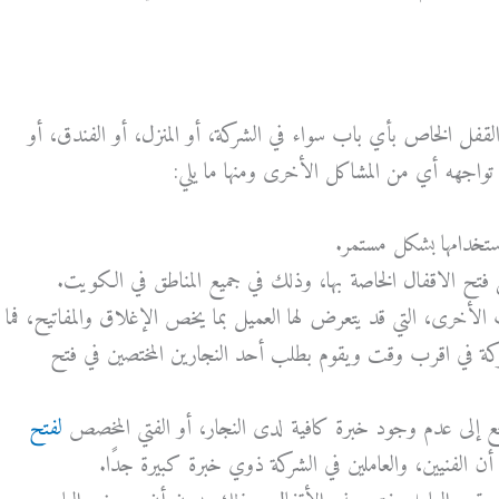
لقفل
الخاص
بأي
باب
سواء
في
الشركة،
أو
المنزل،
أو
الفندق،
أو
تواجهه
أي
من
المشاك
ل الأخرى ومنها ما يلي:
ستخدامها بشكل مستمر.
كن فتح الاقفال الخاصة بها، وذلك في جميع المناطق في الكويت.
لأخرى، التي قد يتعرض لها العميل بما يخص الإغلاق والمفاتيح، فما
ركة في اقرب وقت ويقوم بطلب أحد النجارين المختصين في فتح
رجع إلى عدم وجود خبرة كافية لدى النجار، أو الفتي المخصص
لفتح
ن الفنيين، والعاملين في الشركة ذوي خبرة كبيرة جدًا.