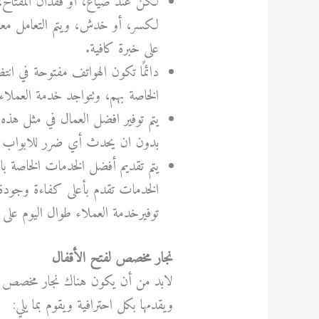
لكن عند ضياع، أو فقدان المفتاح،
لكسر، أو خدش، ويتم التعامل معه ب
على خبرة كافية.
دائمًا تكون الهواتف مفتوحة في انتظ
الخاصة بهم، وتتواجد خدمة العملاء 
يتم توفير افضل العمال في مثل هذه 
بدون ان يحدث أي ضرر للابواب ال
يتم تقديم أفضل الخدمات الخاصة با
الخدمات تقدم بأعلى كفاءة وجودة م
توفيرخدمة العملاء طوال اليوم على
نجار مخصص لفتح الأقفال
لابد
من
أن
يكون
هناك
نجار
مخصص
ويقدمها
بكل
احترافية
ويقوم
بما
يلي: