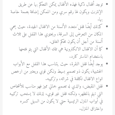
توجد أقفال ذكية فهذه الأقفال يمكن التحكم بها عن طريق
الإنترنت ويكون لها رقم سري ومن الممكن إضافة بصمة خاصة
بها.
كذلك أيضًا قفل َمتعدد الألسنة من الاقفال الجيدة، حيث يحمي
المكان من التعرض إلى السرقة، ويحتوي هذا القفل على ثلاث
ألسنة من أجل أن يكون محكم الغلق.
كما أن الاقفال الالكترونية هي تلك الأقفال التي يتم فتحها
باستخدام الماستر كارد.
يوجد أيضًا قفل النقرة، حيث يتناسب هذا القفل مع الأبواب
الخشبية، يكون ذو تصميم بسيط ولكن قوي ويعتبر من ارخص
انواع الاقفال تكلفة في شرائه، وتركيبه.
قفل المقبض، والذي له تصميم جمالي مميز فهو مناسب للأشخاص
التي تهتم بالمظهر، ولكنه قفل غير قوي، لذلك لا يستحب تركيبه
في أبواب المنزل الرئيسية حتي لا يكون من السهل كسره
واختراق المنزل.