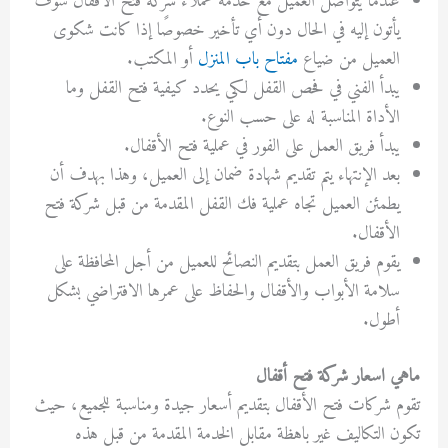
عندما يتواصل العميل مع خدمة عملاء
شركة فتح الأقفال
سوف
يأتون إليه في الحال دون أي تأخير خصوصًا إذا كانت شكوى
العميل من ضياع
مفتاح باب المنزل
أو المكتب.
يبدأ الفني في فحص القفل لكي يحدد كيفية فتح القفل وما
الأداة المناسبة له على حسب النوع.
يبدأ فريق العمل على الفور في عملية فتح الأقفال.
بعد الإنتهاء يتم تقديم شهادة ضمان إلى العميل، وهذا بهدف أن
يطمئن العميل تجاه عملية فك القفل المقدمة من قبل
شركة فتح
الأقفال
.
يقوم فريق العمل بتقديم النصائح للعميل من أجل المحافظة على
سلامة الأبواب والأقفال والحفاظ على عمرها الافتراضي بشكل
أطول.
ماهي اسعار شركة فتح أقفال
تقوم
شركات فتح الأقفال
بتقديم أسعار جيدة ومناسبة للجميع، حيث
تكون التكاليف غير باهظة مقابل الخدمة المقدمة من قبل هذه