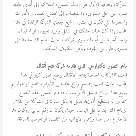
الشركة، وهدفها الأول هو إرضاء العميل، امتلاكها إلى أيدي عامله
مدربه على اعلى مستوى، واستخدامها إلى افضل العدد، والأدوات
واسعارها التي تكون في متناول الجميع جعلتها الشركة الرائدة في هذا
المجال، إذا كان هناك مشكلة في القفل وتريد تغييره، أو استبداله
بواحد آخر فليس أمامك سوى
شركتنا،
حيث تقدم لك خدمة على
مستوى عالي من الجودة وبأقل التكاليف الممكنة.
ماهو التطور التكنولوجي الذي تقدمه شركة فتح أقفال
قامت الشركات الخاصة ب
فتح الأقفال
بوضع تطور كبير في هذا
المجال، حيث قامت بتصميم برنامج مخصص الأبواب بجميع انواعها، يتم
وضع هذا البرنامج داخل الأبواب، وإذا قام العميل بفقد المفتاح
الخاص به يستطيع أن يجد بديل له بكل سهولة في الشركة من خلال
البرنامج المتواجد داخل الباب، حيث يكون له رقم سري ويكون هذا
الاختراع آمن جدًا ويحمي الأبواب من التلف، أو تعرضها للسرقة.