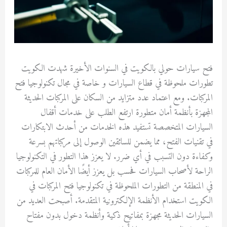
فتح سيارات حولي بالكويت في السنوات الأخيرة شهدت الكويت
تطورات ملحوظة في قطاع السيارات و خاصة في مجال تكنولوجيا فتح
المركبات. ومع اعتماد عدد متزايد من السكان على المركبات الحديثة
المجهزة بأنظمة أمان متطورة ارتفع الطلب على خدمات أقفال
السيارات المتخصصة تستفيد هذه الخدمات من أحدث الابتكارات
في تقنيات الفتح، مما يضمن للسائقين الوصول إلى مركباتهم بسرعة
وكفاءة دون التسبب في أي ضرر. لا يعزز هذا التطور في التكنولوجيا
الراحة لأصحاب السيارات فحسب بل يعزز أيضًا الأمان العام للمركبات
في المنطقة من التطورات الملحوظة في تكنولوجيا فتح المركبات في
الكويت استخدام الأنظمة الإلكترونية المتقدمة. أصبحت العديد من
السيارات الحديثة مجهزة بمفاتيح ذكية وأنظمة دخول بدون مفتاح